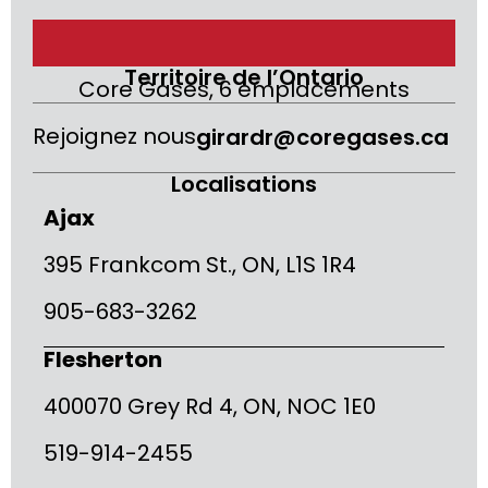
Territoire de l’Ontario
Core Gases, 6 emplacements
Rejoignez nous
girardr@coregases.ca
Localisations
Ajax
395 Frankcom St., ON, L1S 1R4
905-683-3262
Flesherton
400070 Grey Rd 4, ON, NOC 1E0
519-914-2455