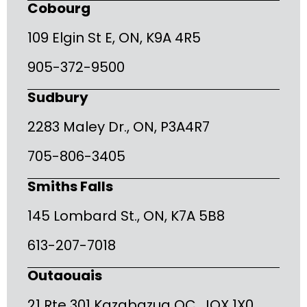
Cobourg
109 Elgin St E, ON, K9A 4R5
905-372-9500
Sudbury
2283 Maley Dr., ON, P3A4R7
705-806-3405
Smiths Falls
145 Lombard St., ON, K7A 5B8
613-207-7018
Outaouais
21 Rte 301 Kazabazua QC, JOX 1X0